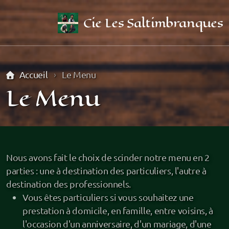
Cie Les Saltimbranques
Accueil
Le Menu
Le Menu
Qui sommes-nous ?
Nous avons fait le choix de scinder notre menu en 2
Jean
parties : une à destination des particuliers, l'autre à
Alice
destination des professionnels.
Vous êtes particuliers si vous souhaitez une
Ben
prestation à domicile, en famille, entre voisins, à
l'occasion d'un anniversaire, d'un mariage, d'une
Tony