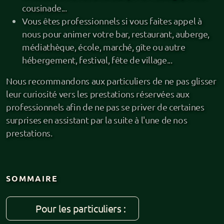
cousinade...
Vous êtes professionnels si vous faites appel à
nous pour animer votre bar, restaurant, auberge,
médiathèque, école, marché, gîte ou autre
Pour les particuliers
hébergement, festival, fête de village...
J'irai conter chez vous
Nous recommandons aux particuliers de ne pas glisser
leur curiosité vers les prestations réservées aux
Balade contée
professionnels afin de ne pas se priver de certaines
surprises en assistant par la suite à l'une de nos
Règlement de contes
prestations.
Loups-Garous (jeu immersif)
Gare aux Mutins (jeu immersif)
SOMMAIRE
La Chasse Sauvage (jeu immersif)
Pour les particuliers :
Jeu de rôle (JDR)