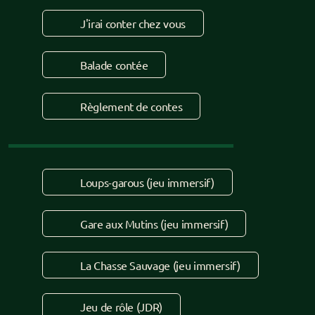
Pour les pros
J'irai conter chez vous
Prestation contée
Balade contée
Balade contée
Règlement de contes
Paroles de banquet
Crieur public
Règlement de contes
Loups-garous (jeu immersif)
Cercle de contes
Gare aux Mutins (jeu immersif)
Stand sur les marchés
Loups-Garous (jeu immersif)
La Chasse Sauvage (jeu immersif)
Gare aux Mutins (jeu immersif)
Jeu de rôle (JDR)