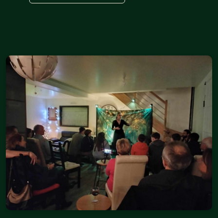
La Chasse Sauvage (jeu immersif)
Jeu de rôle (JDR)
La Cantine scolaire
Balade contée
Prestation contée
Conte'férence
Cercle de contes