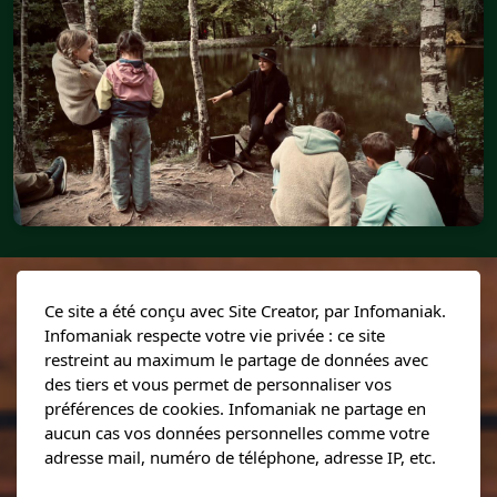
Ce site a été conçu avec Site Creator, par Infomaniak.
Suivez-nous sur les
Infomaniak respecte votre vie privée : ce site
restreint au maximum le partage de données avec
réseaux !
des tiers et vous permet de personnaliser vos
préférences de cookies. Infomaniak ne partage en
aucun cas vos données personnelles comme votre
adresse mail, numéro de téléphone, adresse IP, etc.
Facebook
Instagram