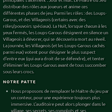
Pour les pros
distribue des rôles aux joueurs et anime ces
différentes phases de jeu. Parmi les rôles : des Loups-
Prestation contée
Garous, et des Villageois (certains avec des
rôles/pouvoirs spéciaux). La Nuit, lorsque chacun à les
Balade contée
yeux fermés, les Loups-Garous désignent en silence un
Paroles de banquet
Villageois à dévorer, qui se découvrira mort au réveil.
La journée, les Villageois (et les Loups-Garous cachés
Crieur public
parmi eux) votent pour désigner le plus suspect
d'entre eux (qui aura droit de se défendre), et tenter
Règlement de contes
d'éliminer les Loups-Garous avant de tous succomber
sous leurs crocs.
Cercle de contes
NOTRE PATTE
Stand sur les marchés
Nous proposons de remplacer le Maître du jeu par
Loups-Garous (jeu immersif)
un conteur, pour une expérience toujours plus
immersive. L'auditoire peut alors plonger dans le
Gare aux Mutins (jeu immersif)
village, ses secrets, ses complots et ses