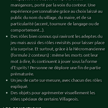
La Chasse Sauvage (jeu immersif)
manigances, porté par la voix du conteur. Une
expérience personnalisée grâce au choix laissé au
Jeu de rôle (JDR)
public du nom du village, du maire, et de sa
particularité (accent, tournure de langage ou de
La Cantine scolaire
comportement...).
Des rôles bien connus qui raviront les adeptes du
Balade contée
jeu mais aussi des rôles revisités pour laisser place
Prestation contée
à la surprise. Et surtout, grâce à la Nécromancienne
(formule 2 conteurs) : même les morts ont leur
Conte'férence
mot à dire, ils continuent à jouer sous la forme
d'Esprits ! Personne ne déplore une fin de partie
Cercle de contes
prématurée.
Un jeu de carte sur-mesure, avec chacun des rôles
expliqué.
Des objets pour agrémenter visuellement les
rôles spéciaux de certains Villageois.