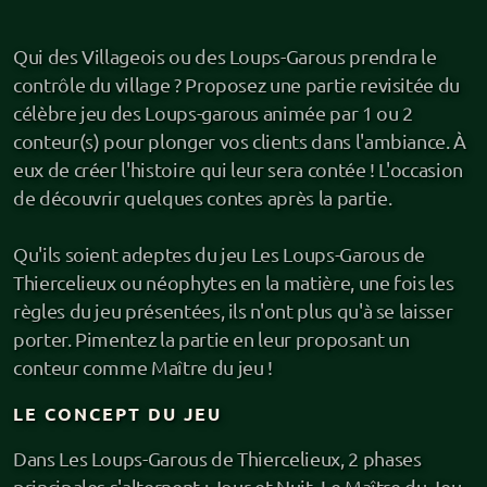
Qui des Villageois ou des Loups-Garous prendra le
contrôle du village ? Proposez une partie revisitée du
Pour les particuliers
célèbre jeu des Loups-garous animée par 1 ou 2
conteur(s) pour plonger vos clients dans l'ambiance. À
J'irai conter chez vous
eux de créer l'histoire qui leur sera contée ! L'occasion
de découvrir quelques contes après la partie.
Balade contée
Qu'ils soient adeptes du jeu Les Loups-Garous de
Règlement de contes
Thiercelieux ou néophytes en la matière, une fois les
Loups-Garous (jeu immersif)
règles du jeu présentées, ils n'ont plus qu'à se laisser
porter. Pimentez la partie en leur proposant un
Gare aux Mutins (jeu immersif)
conteur comme Maître du jeu !
La Chasse Sauvage (jeu immersif)
LE CONCEPT DU JEU
Jeu de rôle (JDR)
Dans Les Loups-Garous de Thiercelieux, 2 phases
principales s'alternent : Jour et Nuit. Le Maître du Jeu