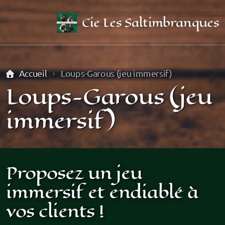
Cie Les Saltimbranques
Accueil
Loups-Garous (jeu immersif)
Loups-Garous (jeu
immersif)
Qui sommes-nous ?
Jean
Proposez un jeu
Alice
immersif et endiablé à
Ben
vos clients !
Tony