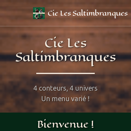
Cie Les Saltimbranques
Cie Les
Saltimbranques
Qui sommes-nous ?
4 conteurs, 4 univers
Jean
Un menu varié !
Alice
Ben
Bienvenue !
Tony