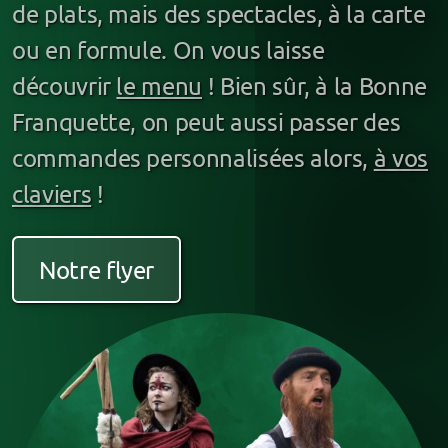
de plats, mais des spectacles, à la carte
Pour les pros
ou en formule. On vous laisse
Prestation contée
découvrir
le menu
! Bien sûr, à la Bonne
Balade contée
Franquette, on peut aussi passer des
commandes personnalisées alors,
à vos
Paroles de banquet
claviers
!
Crieur public
Règlement de contes
Notre flyer
Cercle de contes
Stand sur les marchés
Loups-Garous (jeu immersif)
Gare aux Mutins (jeu immersif)