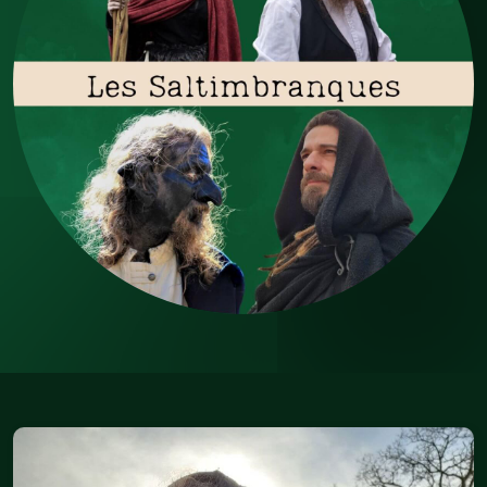
La Chasse Sauvage (jeu immersif)
Jeu de rôle (JDR)
La Cantine scolaire
Balade contée
Prestation contée
Conte'férence
Cercle de contes