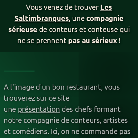
Les
Vous venez de
trouver
Saltimbranques
compagnie
, une
sérieuse
de conteurs et conteuse qui
Pour les particuliers
pas au sérieux
ne se prennent
!
J'irai conter chez vous
Balade contée
Règlement de contes
A l'image d'un bon restaurant, vous
Loups-Garous (jeu immersif)
trouverez sur ce site
Gare aux Mutins (jeu immersif)
une
présentation
des chefs formant
La Chasse Sauvage (jeu immersif)
notre compagnie de conteurs, artistes
Jeu de rôle (JDR)
et comédiens. Ici, on ne commande pas