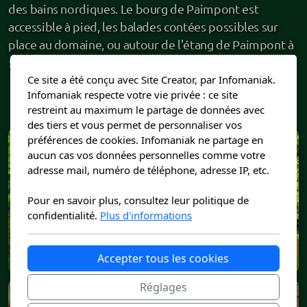
des bains nordiques. Le bourg de Paimpont est
accessible à pied, les balades contées possibles sur
place au domaine, ou autour de l'étang de Paimpont à
50m !
Ce site a été conçu avec Site Creator, par Infomaniak.
Infomaniak respecte votre vie privée : ce site
Plus d'infos
restreint au maximum le partage de données avec
des tiers et vous permet de personnaliser vos
préférences de cookies. Infomaniak ne partage en
aucun cas vos données personnelles comme votre
adresse mail, numéro de téléphone, adresse IP, etc.
Pour en savoir plus, consultez leur politique de
confidentialité.
Plus d'informations
Accepter tous les cookies
Réglages